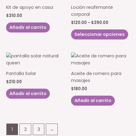
Kit de apoyo en casa
Loción reafirmante
corporal
$
310.00
Rango
$
120.00
-
$
390.00
Añadir al carrito
de
Est
precios:
Seleccionar opciones
pro
desde
$120.00
tie
hasta
múl
$390.00
var
Las
opc
Pantalla Solar
Aceite de romero para
se
masajes
$
210.00
pu
$
180.00
eleg
Añadir al carrito
en
Añadir al carrito
la
pág
de
pro
1
2
3
→