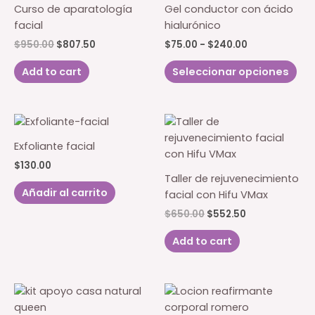
se
opc
Curso de aparatología
Gel conductor con ácido
pueden
se
facial
hialurónico
elegir
pu
El
El
Rango
$
950.00
$
807.50
$
75.00
-
$
240.00
en
eleg
precio
precio
de
Est
original
actual
precios:
la
en
Add to cart
Seleccionar opciones
pro
era:
es:
desde
página
la
$950.00.
$807.50.
$75.00
tie
de
pág
hasta
múl
$240.00
producto
de
var
pro
Las
Exfoliante facial
opc
$
130.00
se
Taller de rejuvenecimiento
pu
Añadir al carrito
facial con Hifu VMax
eleg
El
El
$
650.00
$
552.50
en
precio
precio
original
actual
la
Add to cart
era:
es:
pág
$650.00.
$552.50.
de
pro