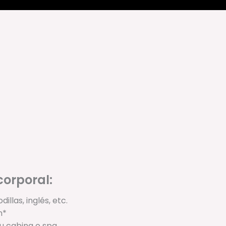
corporal:
illas, inglés, etc.
ón*
tu cabina o spa