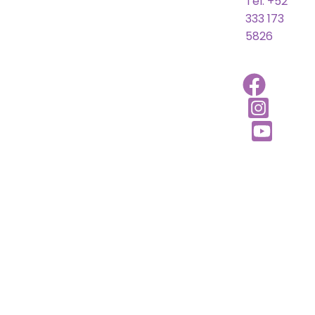
Tel. +52
333 173
5826