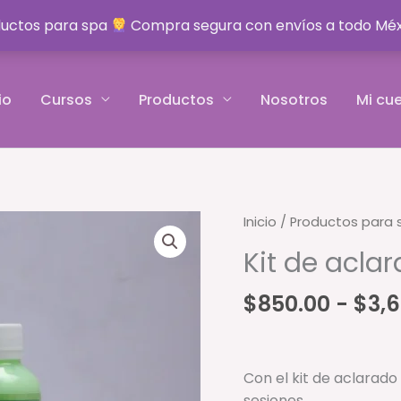
ductos para spa
Compra segura con envíos a todo Mé
io
Cursos
Productos
Nosotros
Mi cu
Inicio
/
Productos para 
Kit de acla
$
850.00
-
$
3,
Con el kit de aclarad
sesiones.