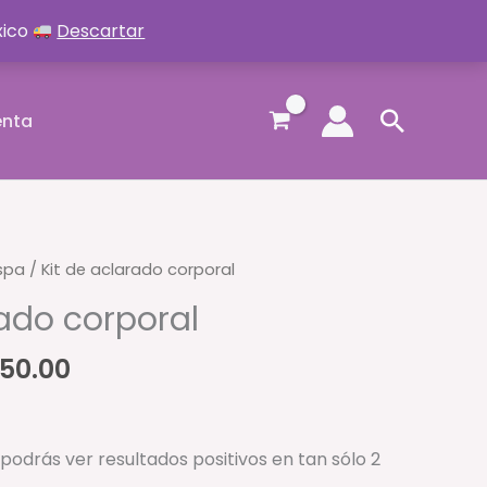
xico
Descartar
Buscar
enta
spa
/ Kit de aclarado corporal
rado corporal
Rango
650.00
de
precios:
desde
o podrás ver resultados
positivos en tan sólo 2
$850.00