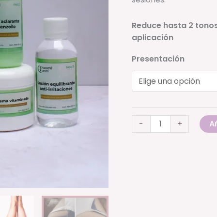
Reduce hasta 2 tono
aplicación
Presentación
Kit
Añ
-
+
de
aclarado
corporal
cantidad