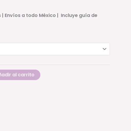
hasta
$3,650.00
s
| Envíos a todo México | Incluye guía de
adir al carrito