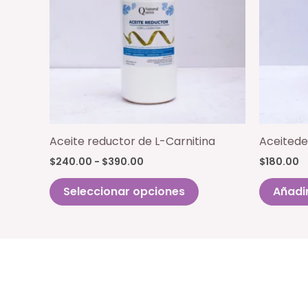
Aceite reductor de L-Carnitina
Aceitede
Rango
$
240.00
-
$
390.00
$
180.00
de
Este
precios:
Seleccionar opciones
Añadir
producto
desde
$240.00
tiene
hasta
múltiples
$390.00
variantes.
Las
opciones
se