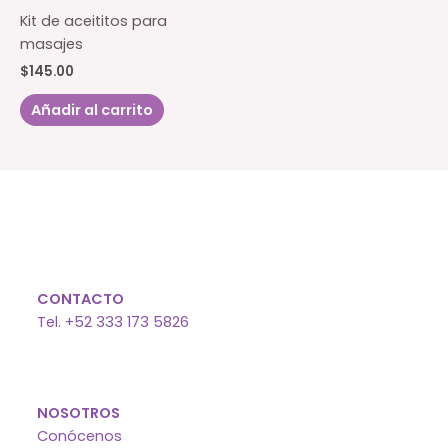
Las
Kit de aceititos para
opc
masajes
se
$
145.00
pu
eleg
Añadir al carrito
en
la
pág
de
pro
CONTACTO
Tel. +52 333 173 5826
NOSOTROS
Conócenos