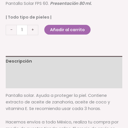
Pantalla Solar FPS 60.
Presentación 80 ml.
| Todo tipo de pieles
|
Pantalla
Añadir al carrito
-
+
Solar
cantidad
Descripción
Información adicional
Valoraciones (0)
Pantalla solar. Ayuda a proteger la piel. Contiene
extracto de aceite de zanahoria, aceite de coco y
vitamina E. Se recomienda usar cada 3 horas.
Hacemos envíos a todo México, realiza tu compra por