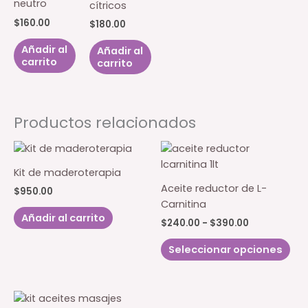
neutro
cítricos
$
160.00
$
180.00
Añadir al
Añadir al
carrito
carrito
Productos relacionados
Kit de maderoterapia
Aceite reductor de L-
$
950.00
Carnitina
Añadir al carrito
Rango
$
240.00
-
$
390.00
de
Est
precios:
Seleccionar opciones
pro
desde
$240.00
tie
hasta
múl
$390.00
var