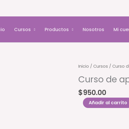
cio
Cursos
Productos
Nosotros
Mi cue
Inicio
/
Cursos
/ Curso d
Curso de ap
$
950.00
Curso
Añadir al carrito
de
aparatología
facial