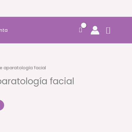
Busca
nta
e aparatología facial
aratología facial