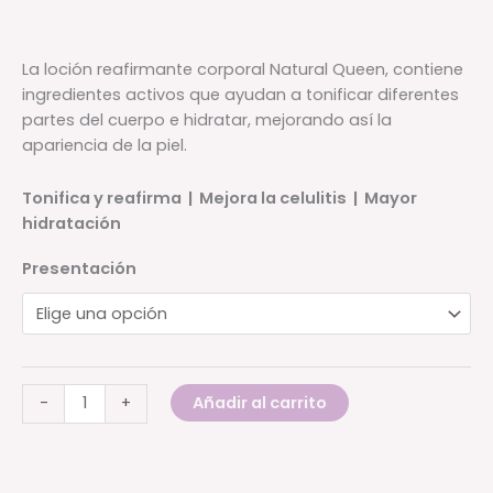
de
precios:
desde
La loción reafirmante corporal Natural Queen, contiene
$120.00
ingredientes activos que ayudan a tonificar diferentes
hasta
partes del cuerpo e hidratar, mejorando así la
$390.00
apariencia de la piel.
Tonifica y reafirma | Mejora la celulitis | Mayor
hidratación
Presentación
Loción
Añadir al carrito
-
+
reafirmante
corporal
cantidad