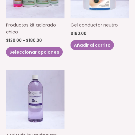
Productos kit aclarado
Gel conductor neutro
chico
$
160.00
Rango
$
120.00
-
$
180.00
Añadir al carrito
de
Este
precios:
Seleccionar opciones
producto
desde
$120.00
tiene
hasta
múltiples
$180.00
variantes.
Las
opciones
se
pueden
elegir
en
la
página