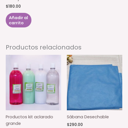
en
$
180.00
la
Añadir al
página
carrito
de
producto
Productos relacionados
Productos kit aclarado
Sábana Desechable
grande
$
290.00