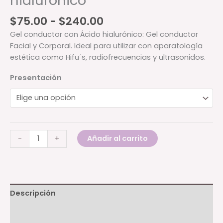
hialurónico
Rango
$
75.00
-
$
240.00
de
Gel conductor con Ácido hialurónico: Gel conductor
precios:
Facial y Corporal. Ideal para utilizar con aparatología
desde
estética como Hifu´s, radiofrecuencias y ultrasonidos.
$75.00
hasta
Presentación
$240.00
Gel
Añadir al carrito
-
+
conductor
con
ácido
hialurónico
cantidad
Descripción
Información adicional