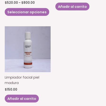
Rango
$
520.00
-
$
800.00
Añadir al carrito
de
Este
precios:
Seleccionar opciones
producto
desde
$520.00
tiene
hasta
múltiples
$800.00
variantes.
Las
opciones
se
pueden
elegir
en
la
página
Limpiador facial piel
de
madura
producto
$
150.00
Añadir al carrito