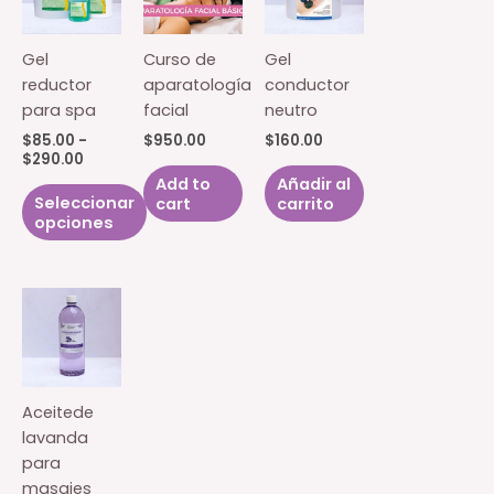
Gel
Curso de
Gel
reductor
aparatología
conductor
para spa
facial
neutro
$
85.00
-
$
950.00
$
160.00
Rango
$
290.00
de
Add to
Añadir al
precios:
Seleccionar
cart
carrito
desde
opciones
$85.00
hasta
Este
$290.00
producto
tiene
múltiples
variantes.
Las
opciones
Aceitede
se
lavanda
pueden
para
elegir
masajes