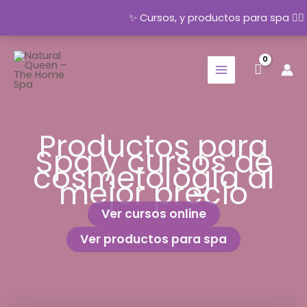
✨ Cursos, y productos para spa 💆‍
Ir
al
contenido
Productos para
Spa y cursos de
cosmetología al
mejor precio
Ver cursos online
Ver productos para spa