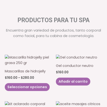
PRODUCTOS PARA TU SPA
Encuentra gran variedad de productos, tanto corporal
como facial, para tu cabina de cosmetología.
Gel conductor neutro
Mascarillas de hidrojelly
$
160.00
Rango
$
160.00
-
$
280.00
Añadir al carrito
de
Este
precios:
Seleccionar opciones
producto
desde
$160.00
tiene
hasta
múltiples
$280.00
variantes.