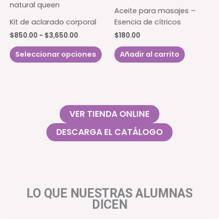
Las
Aceite para masajes –
opciones
Kit de aclarado corporal
Esencia de cítricos
se
Rango
$
850.00
-
$
3,650.00
$
180.00
pueden
de
Este
precios:
elegir
Seleccionar opciones
Añadir al carrito
producto
desde
en
$850.00
tiene
la
hasta
múltiples
$3,650.00
página
variantes.
de
Las
producto
VER TIENDA ONLINE
opciones
se
DESCARGA EL CATÁLOGO
pueden
elegir
en
la
página
LO QUE NUESTRAS ALUMNAS
de
DICEN
producto