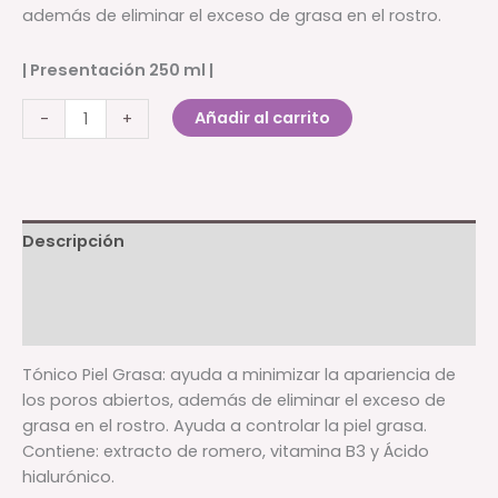
además de eliminar el exceso de grasa en el rostro.
| Presentación 250 ml
|
Tónico
Añadir al carrito
-
+
piel
grasa
cantidad
Descripción
Información adicional
Valoraciones (0)
Tónico Piel Grasa: ayuda a minimizar la apariencia de
los poros abiertos, además de eliminar el exceso de
grasa en el rostro. Ayuda a controlar la piel grasa.
Contiene: extracto de romero, vitamina B3 y Ácido
hialurónico.