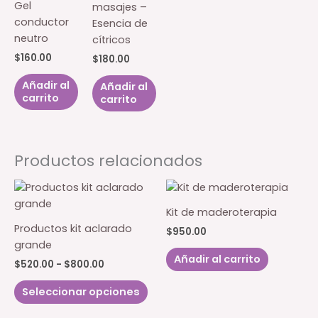
Gel
masajes –
conductor
Esencia de
neutro
cítricos
$
160.00
$
180.00
Añadir al
Añadir al
carrito
carrito
Productos relacionados
Kit de maderoterapia
Productos kit aclarado
$
950.00
grande
Añadir al carrito
Rango
$
520.00
-
$
800.00
de
Este
precios:
Seleccionar opciones
producto
desde
$520.00
tiene