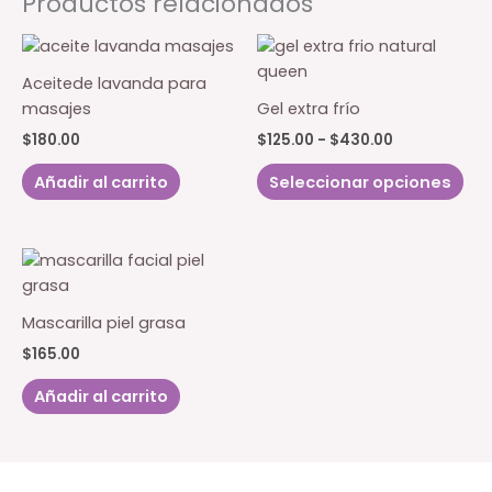
Productos relacionados
variantes.
Las
opciones
Aceitede lavanda para
se
masajes
Gel extra frío
pueden
Rango
$
180.00
$
125.00
-
$
430.00
elegir
de
Est
en
precios:
Añadir al carrito
Seleccionar opciones
pro
la
desde
$125.00
tie
página
hasta
múl
de
$430.00
var
producto
Las
opc
Mascarilla piel grasa
se
$
165.00
pu
eleg
Añadir al carrito
en
la
pág