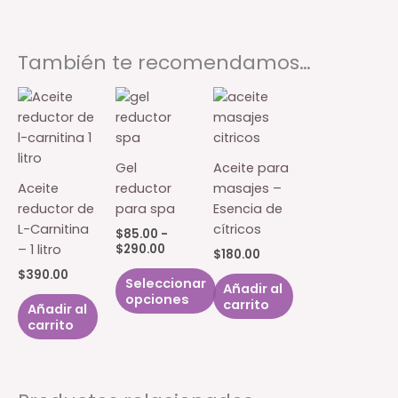
También te recomendamos…
Gel
Aceite para
Aceite
reductor
masajes –
reductor de
para spa
Esencia de
L-Carnitina
cítricos
$
85.00
-
Rango
$
290.00
– 1 litro
$
180.00
de
$
390.00
precios:
Seleccionar
Añadir al
desde
opciones
carrito
$85.00
Añadir al
hasta
carrito
Este
$290.00
producto
tiene
múltiples