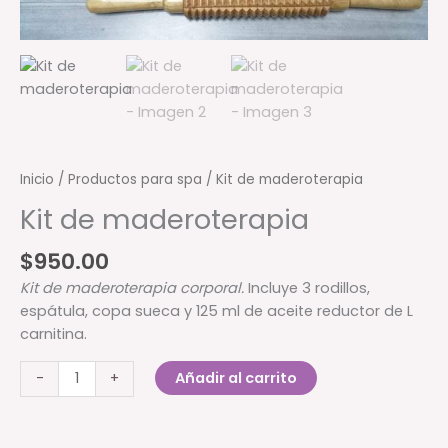
Inicio
/
Productos para spa
/ Kit de maderoterapia
Kit de maderoterapia
$
950.00
Kit de maderoterapia corporal.
Incluye 3 rodillos,
espátula, copa sueca y 125 ml de aceite reductor de L
carnitina.
Kit
Añadir al carrito
-
+
de
maderoterapia
cantidad