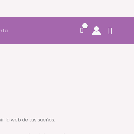
Busca
nta
r la web de tus sueños.