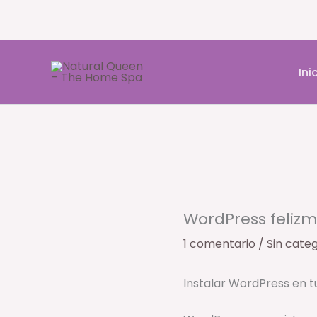
Ir
al
Ini
contenido
WordPress feliz
1 comentario
/
Sin cate
Instalar WordPress en t