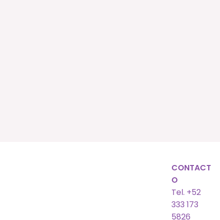
CONTACT
O
Tel. +52
333 173
5826