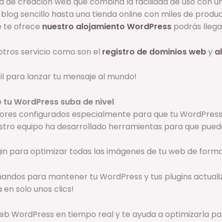
 de creación web que combina la facilidad de uso con un
blog sencillo hasta una tienda online con miles de produ
e te ofrece
nuestro alojamiento WordPress
podrás llegar
tros servicio como son el
registro de dominios web
y
a
l para lanzar tu mensaje al mundo!
 tu WordPress suba de nivel
ores configurados especialmente para que tu WordPress
stro equipo ha desarrollado herramientas para que puedas
gin para optimizar todas las imágenes de tu web de form
mandos para mantener tu WordPress y tus plugins actual
 en solo unos clics!
 web WordPress en tiempo real y te ayuda a optimizarla p