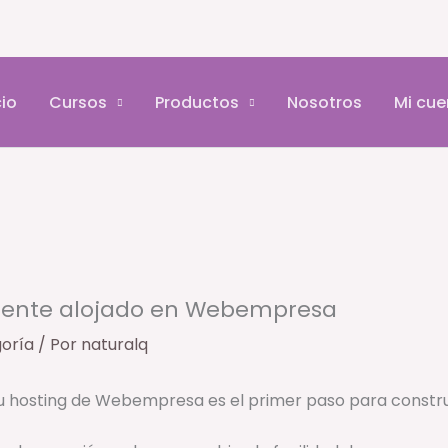
cio
Cursos
Productos
Nosotros
Mi cue
mente alojado en Webempresa
goría
/ Por
naturalq
u hosting de Webempresa es el primer paso para construi